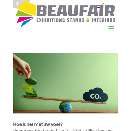
Hoe is het met uw voet?
door
Kees Dogterom
|
jan 21, 2026
|
Milieu bewust
,