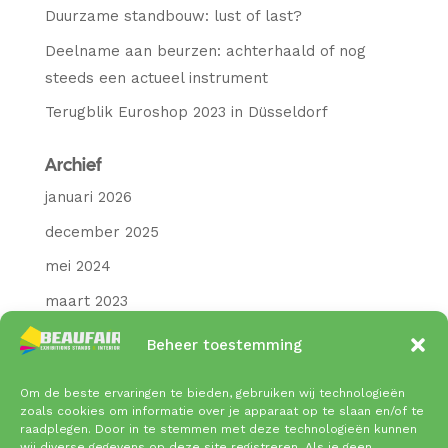
Duurzame standbouw: lust of last?
Deelname aan beurzen: achterhaald of nog
steeds een actueel instrument
Terugblik Euroshop 2023 in Düsseldorf
Archief
januari 2026
december 2025
mei 2024
maart 2023
december 2021
Beheer toestemming
januari 2021
Om de beste ervaringen te bieden, gebruiken wij technologieën
december 2020
zoals cookies om informatie over je apparaat op te slaan en/of te
raadplegen. Door in te stemmen met deze technologieën kunnen
november 2020
wij diverse gegevens op deze site registreren. Als je geen