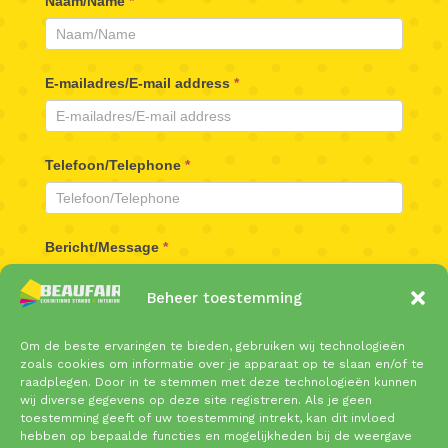
Beaufair
Naam/Name
*
Contactformulier
E-mailadres/E-mail address
*
Telefoon/Telephone
*
Bericht/Message
*
Beheer toestemming
Om de beste ervaringen te bieden, gebruiken wij technologieën
zoals cookies om informatie over je apparaat op te slaan en/of te
raadplegen. Door in te stemmen met deze technologieën kunnen
wij diverse gegevens op deze site registreren. Als je geen
toestemming geeft of uw toestemming intrekt, kan dit invloed
Verzenden/Send
hebben op bepaalde functies en mogelijkheden bij de weergave