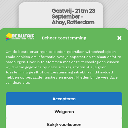
Gastvrij - 21 tm 23
September -
Ahoy, Rotterdam
September 21,
Beheer toestemming
2026 - September
23, 2026
Om de beste ervaringen te bieden, gebruiken wij technologieën
zoals cookies om informatie over je apparaat op te slaan en/of te
MEER
raadplegen. Door in te stemmen met deze technologieën kunnen
INFORMATIE
wij diverse gegevens op deze site registreren. Als je geen
toestemming geeft of uw toestemming intrekt, kan dit invloed
hebben op bepaalde functies en mogelijkheden bij de weergave
van deze site.
Accepteren
Weigeren
Copyright © 2025 Beaufair | Coenecoop 719 | 2741
PW Waddinxveen | Tel: 0182 – 61 10 89 |
Bekijk voorkeuren